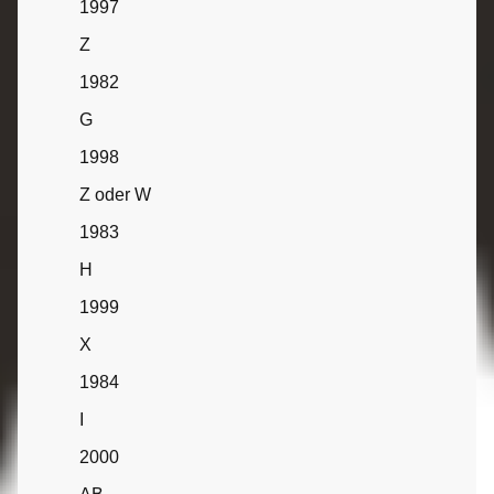
1997
Z
1982
G
1998
Z oder W
1983
H
1999
X
1984
I
2000