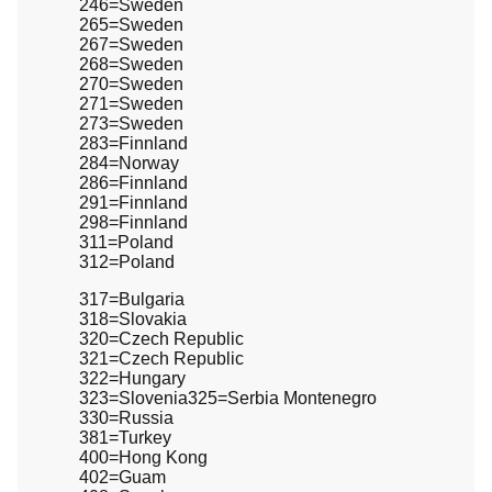
246=Sweden
265=Sweden
267=Sweden
268=Sweden
270=Sweden
271=Sweden
273=Sweden
283=Finnland
284=Norway
286=Finnland
291=Finnland
298=Finnland
311=Poland
312=Poland
317=Bulgaria
318=Slovakia
320=Czech Republic
321=Czech Republic
322=Hungary
323=Slovenia325=Serbia Montenegro
330=Russia
381=Turkey
400=Hong Kong
402=Guam