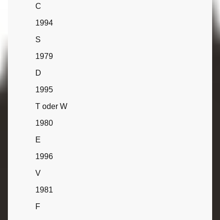
C
1994
S
1979
D
1995
T oder W
1980
E
1996
V
1981
F