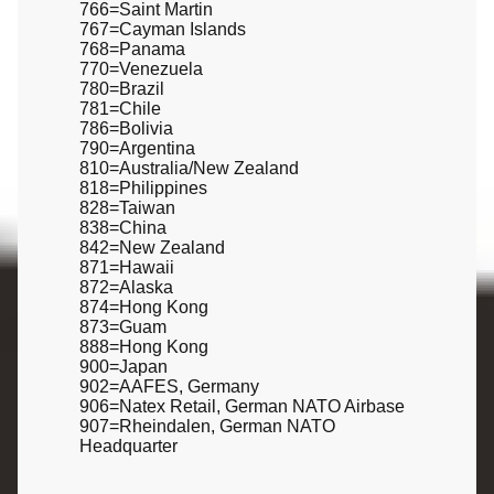
766=Saint Martin
767=Cayman Islands
768=Panama
770=Venezuela
780=Brazil
781=Chile
786=Bolivia
790=Argentina
810=Australia/New Zealand
818=Philippines
828=Taiwan
838=China
842=New Zealand
871=Hawaii
872=Alaska
874=Hong Kong
873=Guam
888=Hong Kong
900=Japan
902=AAFES, Germany
906=Natex Retail, German NATO Airbase
907=Rheindalen, German NATO
Headquarter