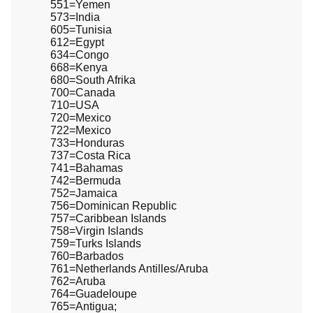
551=Yemen
573=India
605=Tunisia
612=Egypt
634=Congo
668=Kenya
680=South Afrika
700=Canada
710=USA
720=Mexico
722=Mexico
733=Honduras
737=Costa Rica
741=Bahamas
742=Bermuda
752=Jamaica
756=Dominican Republic
757=Caribbean Islands
758=Virgin Islands
759=Turks Islands
760=Barbados
761=Netherlands Antilles/Aruba
762=Aruba
764=Guadeloupe
765=Antigua;