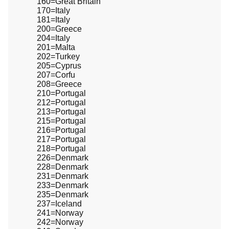
160=Great Britain
170=Italy
181=Italy
200=Greece
204=Italy
201=Malta
202=Turkey
205=Cyprus
207=Corfu
208=Greece
210=Portugal
212=Portugal
213=Portugal
215=Portugal
216=Portugal
217=Portugal
218=Portugal
226=Denmark
228=Denmark
231=Denmark
233=Denmark
235=Denmark
237=Iceland
241=Norway
242=Norway