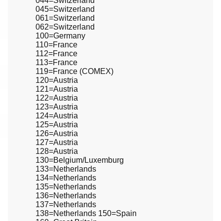
044=Switzerland
045=Switzerland
061=Switzerland
062=Switzerland
100=Germany
110=France
112=France
113=France
119=France (COMEX)
120=Austria
121=Austria
122=Austria
123=Austria
124=Austria
125=Austria
126=Austria
127=Austria
128=Austria
130=Belgium/Luxemburg
133=Netherlands
134=Netherlands
135=Netherlands
136=Netherlands
137=Netherlands
138=Netherlands 150=Spain