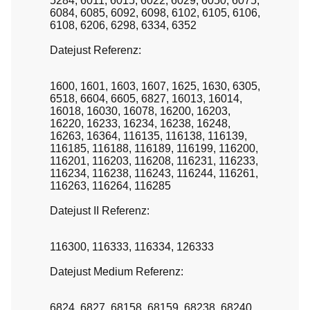
5284, 6011, 6015, 6022, 6029, 6050, 6075,
6084, 6085, 6092, 6098, 6102, 6105, 6106,
6108, 6206, 6298, 6334, 6352
Datejust Referenz:
1600, 1601, 1603, 1607, 1625, 1630, 6305,
6518, 6604, 6605, 6827, 16013, 16014,
16018, 16030, 16078, 16200, 16203,
16220, 16233, 16234, 16238, 16248,
16263, 16364, 116135, 116138, 116139,
116185, 116188, 116189, 116199, 116200,
116201, 116203, 116208, 116231, 116233,
116234, 116238, 116243, 116244, 116261,
116263, 116264, 116285
Datejust II Referenz:
116300, 116333, 116334, 126333
Datejust Medium Referenz:
6824, 6827, 68158, 68159, 68238, 68240,