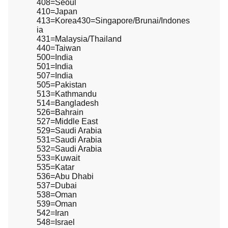
408=Seoul
410=Japan
413=Korea430=Singapore/Brunai/Indones
ia
431=Malaysia/Thailand
440=Taiwan
500=India
501=India
507=India
505=Pakistan
513=Kathmandu
514=Bangladesh
526=Bahrain
527=Middle East
529=Saudi Arabia
531=Saudi Arabia
532=Saudi Arabia
533=Kuwait
535=Katar
536=Abu Dhabi
537=Dubai
538=Oman
539=Oman
542=Iran
548=Israel